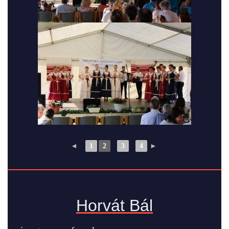
◄
1
2
3
4
►
Horvát Bál