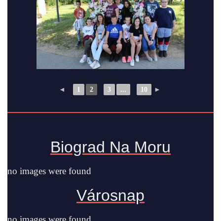
◄
1
2
3
...
10
►
Biograd Na Moru
no images were found
Városnap
no images were found