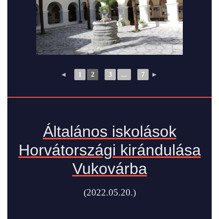
◄
1
2
3
...
7
►
Általános iskolások
Horvátországi kirándulása
Vukovárba
(2022.05.20.)