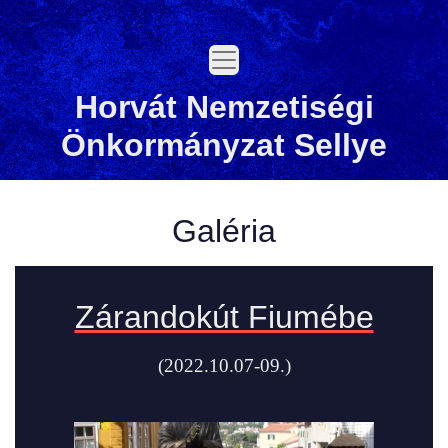
Ugrás
a
fő
régióra
Horvát Nemzetiségi
Önkormányzat Sellye
Galéria
Zárandokút Fiumébe
(2022.10.07-09.)