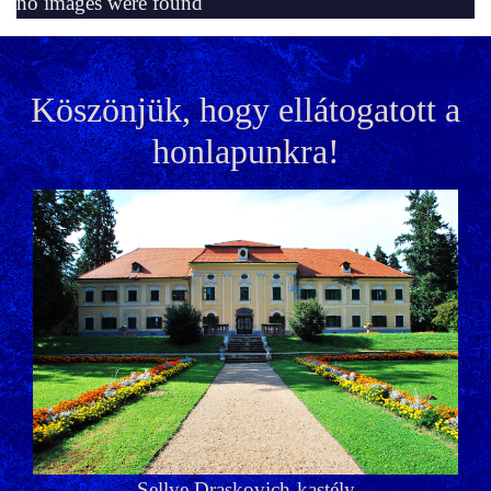
no images were found
Köszönjük, hogy ellátogatott a
honlapunkra!
Sellye Draskovich-kastély