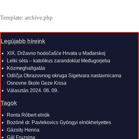
Template: archive.php
Legújabb híreink
XIX. Državno hodočašće Hrvata u Mađarskoj
Lelki séta – katolikus zarandoklat Međugorjeba
Közmeghallgatás
Odličja Obrazovnog okruga Sigetvara nastavnicama
Osnovne škole Geze Kissa
Választás 2024. 06. 09.
Tagok
Ronta Róbert elnök
Bozóné dr. Pavlekovics Gyöngyi elnökhelyettes
Gázsity Henna
Gál Fruzsina