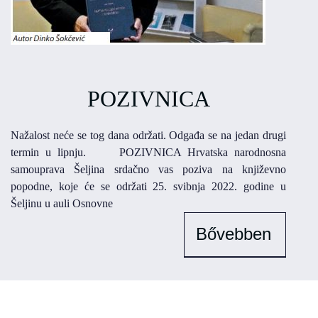
POZIVNICA
Nažalost neće se tog dana održati. Odgađa se na jedan drugi
termin u lipnju. POZIVNICA Hrvatska narodnosna
samouprava Šeljina srdačno vas poziva na književno
popodne, koje će se održati 25. svibnja 2022. godine u
Šeljinu u auli Osnovne
Bővebben