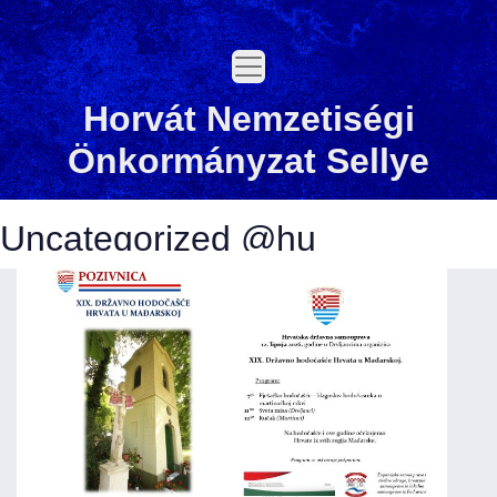
Ugrás
a
fő
régióra
Horvát Nemzetiségi
Önkormányzat Sellye
Uncategorized @hu