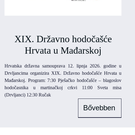
XIX. Državno hodočašće
Hrvata u Mađarskoj
Hrvatska državna samouprava 12. lipnja 2026. godine u
Drvljancima organizira XIX. Državno hodočašće Hrvata u
Mađarskoj. Program: 7:30 Pješačko hodočašće – blagoslov
hodočasnika u martinačkoj crkvi 11:00 Sveta misa
(Drvljanci) 12:30 Ručak
Bővebben