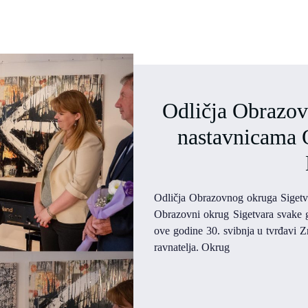
Odličja Obrazov
nastavnicama 
Odličja Obrazovnog okruga Sigetv
Obrazovni okrug Sigetvara svake g
ove godine 30. svibnja u tvrđavi Zr
ravnatelja. Okrug