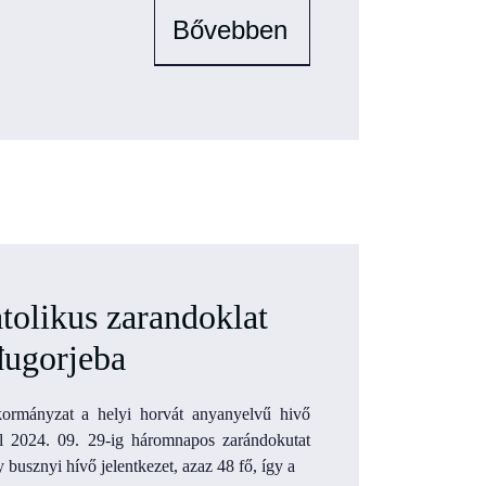
Bővebben
atolikus zarandoklat
ugorjeba
ormányzat a helyi horvát anyanyelvű hivő
l 2024. 09. 29-ig háromnapos zarándokutat
 busznyi hívő jelentkezet, azaz 48 fő, így a