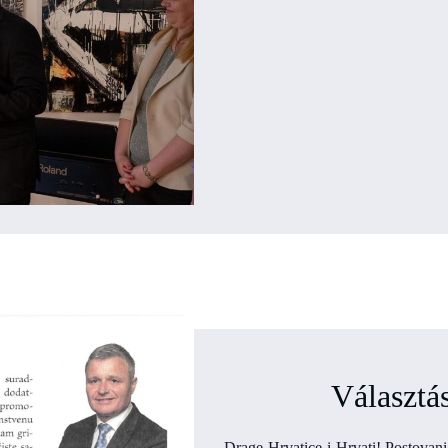
Választás
Drage Hrvatice i Hrvati! Postovani 