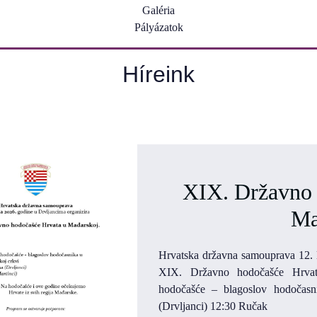
Galéria
Pályázatok
Híreink
XIX. Državno 
Ma
Hrvatska državna samouprava 12. l
XIX. Državno hodočašće Hrvat
hodočašće – blagoslov hodočasn
(Drvljanci) 12:30 Ručak