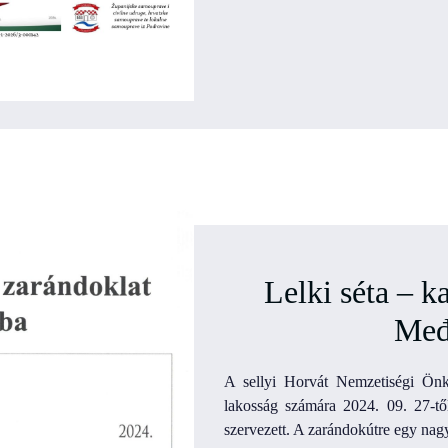
Lelki séta – k
Međ
A sellyi Horvát Nemzetiségi Önk
lakosság számára 2024. 09. 27-tő
szervezett. A zarándokútre egy nagy