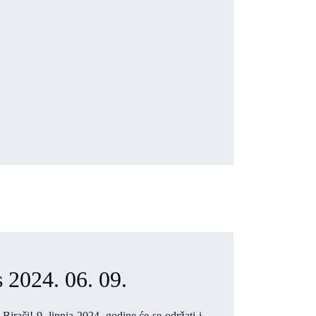
 2024. 06. 09.
Birači! 9. lipnja 2024. godine će se održati i