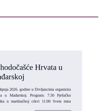
hodočašće Hrvata u
đarskoj
ipnja 2026. godine u Drvljancima organizira
a u Mađarskoj. Program: 7:30 Pješačko
ika u martinačkoj crkvi 11:00 Sveta misa