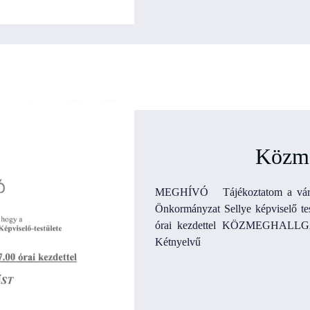
Közme
MEGHÍVÓ Tájékoztatom a város
Önkormányzat Sellye képviselő te
órai kezdettel KÖZMEGHALLGA
Kétnyelvű