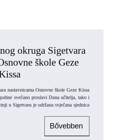
nog okruga Sigetvara
Osnovne škole Geze
Kissa
ara nastavnicama Osnovne škole Geze Kissa
odine svečano proslavi Dana učitelja, tako i
inji u Sigetvaru je održana svječana sjednica
Bővebben